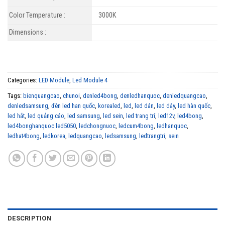
Color Temperature :
3000K
Dimensions :
Categories:
LED Module
,
Led Module 4
Tags:
bienquangcao
,
chunoi
,
denled4bong
,
denledhanquoc
,
denledquangcao
,
denledsamsung
,
đèn led han quốc
,
korealed
,
led
,
led dán
,
led dây
,
led hàn quốc
,
led hắt
,
led quảng cáo
,
led samsung
,
led sein
,
led trang trí
,
led12v
,
led4bong
,
led4bonghanquoc led5050
,
ledchongnuoc
,
ledcum4bong
,
ledhanquoc
,
ledhat4bong
,
ledkorea
,
ledquangcao
,
ledsamsung
,
ledtrangtri
,
sein
DESCRIPTION