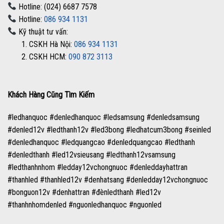
Hotline: (024) 6687 7578
Hotline:
086 934 1131
Kỹ thuật tư vấn:
1. CSKH Hà Nội:
086 934 1131
2. CSKH HCM:
090 872 3113
Khách Hàng Cũng Tìm Kiếm
#ledhanquoc #denledhanquoc #ledsamsung #denledsamsung
#denled12v #ledthanh12v #led3bong #ledhatcum3bong #seinled
#denledhanquoc #ledquangcao #denledquangcao #ledthanh
#denledthanh #led12vsieusang #ledthanh12vsamsung
#ledthanhnhom #ledday12vchongnuoc #denleddayhattran
#thanhled #thanhled12v #denhatsang #denledday12vchongnuoc
#bonguon12v #denhattran #đènledthanh #led12v
#thanhnhomdenled #nguonledhanquoc #nguonled