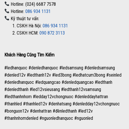
Hotline: (024) 6687 7578
Hotline:
086 934 1131
Kỹ thuật tư vấn:
1. CSKH Hà Nội:
086 934 1131
2. CSKH HCM:
090 872 3113
Khách Hàng Cũng Tìm Kiếm
#ledhanquoc #denledhanquoc #ledsamsung #denledsamsung
#denled12v #ledthanh12v #led3bong #ledhatcum3bong #seinled
#denledhanquoc #ledquangcao #denledquangcao #ledthanh
#denledthanh #led12vsieusang #ledthanh12vsamsung
#ledthanhnhom #ledday12vchongnuoc #denleddayhattran
#thanhled #thanhled12v #denhatsang #denledday12vchongnuoc
#bonguon12v #denhattran #đènledthanh #led12v
#thanhnhomdenled #nguonledhanquoc #nguonled