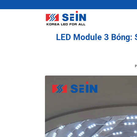
Skip
to
content
LED Module 3 Bóng: S
P