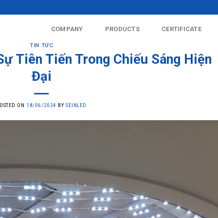
COMPANY
PRODUCTS
CERTIFICATE
TIN TỨC
ự Tiên Tiến Trong Chiếu Sáng Hiện
Đại
OSTED ON
18/06/2024
BY
SEINLED