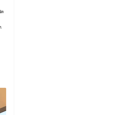
hần
n.