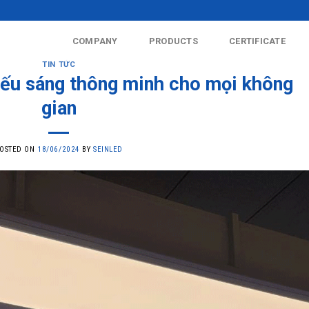
COMPANY
PRODUCTS
CERTIFICATE
TIN TỨC
ếu sáng thông minh cho mọi không
gian
OSTED ON
18/06/2024
BY
SEINLED