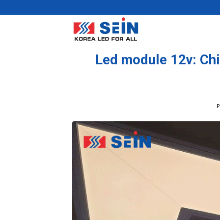
Skip
to
content
Led module 12v: Chi
P