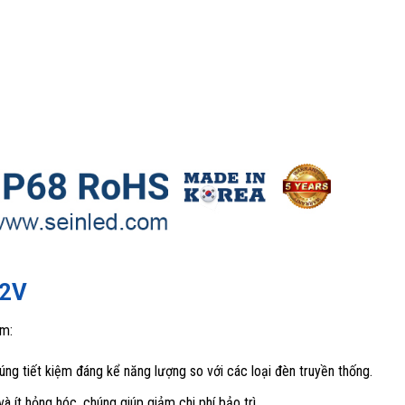
12V
ồm:
úng tiết kiệm đáng kể năng lượng so với các loại đèn truyền thống.
à ít hỏng hóc, chúng giúp giảm chi phí bảo trì.