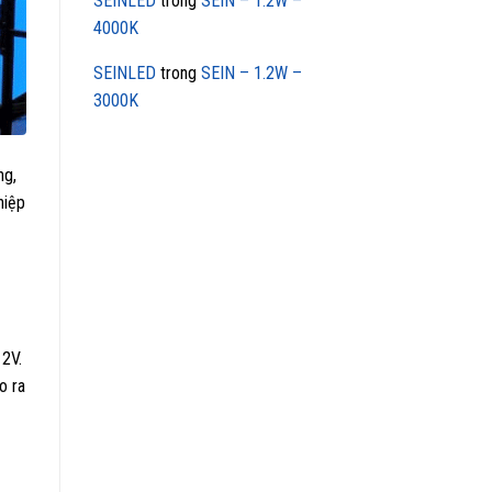
SEINLED
trong
SEIN – 1.2W –
4000K
SEINLED
trong
SEIN – 1.2W –
3000K
ng,
hiệp
12V.
o ra