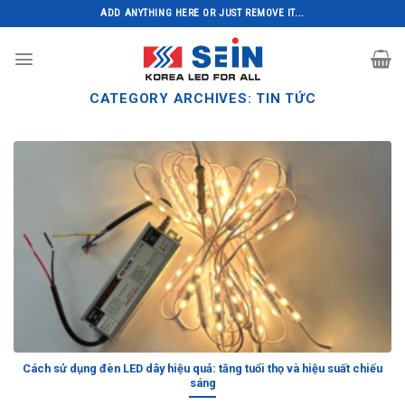
Skip
ADD ANYTHING HERE OR JUST REMOVE IT...
to
content
CATEGORY ARCHIVES:
TIN TỨC
Cách sử dụng đèn LED dây hiệu quả: tăng tuổi thọ và hiệu suất chiếu
sáng