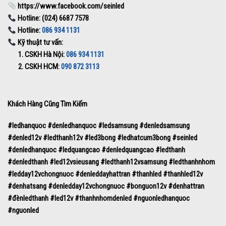
https://www.facebook.com/seinled
Hotline: (024) 6687 7578
Hotline:
086 934 1131
Kỹ thuật tư vấn:
1. CSKH Hà Nội:
086 934 1131
2. CSKH HCM:
090 872 3113
Khách Hàng Cũng Tìm Kiếm
#ledhanquoc #denledhanquoc #ledsamsung #denledsamsung
#denled12v #ledthanh12v #led3bong #ledhatcum3bong #seinled
#denledhanquoc #ledquangcao #denledquangcao #ledthanh
#denledthanh #led12vsieusang #ledthanh12vsamsung #ledthanhnhom
#ledday12vchongnuoc #denleddayhattran #thanhled #thanhled12v
#denhatsang #denledday12vchongnuoc #bonguon12v #denhattran
#đènledthanh #led12v #thanhnhomdenled #nguonledhanquoc
#nguonled