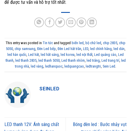
để được tư vấn và hỗ trợ tốt nhất.
This entry was posted in
Tin tức
and tagged
biển led
,
bộ chữ led
,
chip 2835
,
chip
5050
,
chip samsung
,
Đèn Led bếp
,
Đèn Led hắt trần
,
LED
,
led chính hãng
,
led dán
,
led hàn quốc
,
Led hắt
,
led hắt sáng
,
led korea
,
led nội thất
,
Led quảng cáo
,
Led
thanh
,
led thanh 2835
,
led thanh 5050
,
Led thanh nhôm
,
led trắng
,
Led trang trí
,
led
trong nhà
,
led vàng
,
ledhanquoc
,
ledquangcao
,
ledtrangtri
,
Sein Led
.
SEINLED
LED thanh 12V: Ánh sáng chất
Bóng đèn led : Bước nhảy vọt