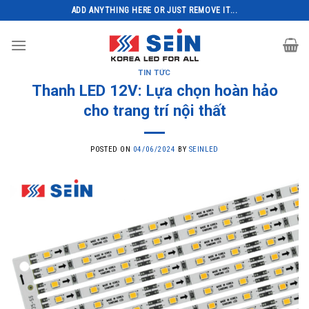
Skip
ADD ANYTHING HERE OR JUST REMOVE IT...
to
content
TIN TỨC
Thanh LED 12V: Lựa chọn hoàn hảo
cho trang trí nội thất
POSTED ON
04/06/2024
BY
SEINLED