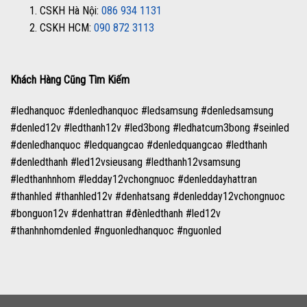
1. CSKH Hà Nội:
086 934 1131
2. CSKH HCM:
090 872 3113
Khách Hàng Cũng Tìm Kiếm
#ledhanquoc #denledhanquoc #ledsamsung #denledsamsung
#denled12v #ledthanh12v #led3bong #ledhatcum3bong #seinled
#denledhanquoc #ledquangcao #denledquangcao #ledthanh
#denledthanh #led12vsieusang #ledthanh12vsamsung
#ledthanhnhom #ledday12vchongnuoc #denleddayhattran
#thanhled #thanhled12v #denhatsang #denledday12vchongnuoc
#bonguon12v #denhattran #đènledthanh #led12v
#thanhnhomdenled #nguonledhanquoc #nguonled