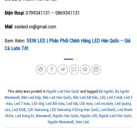
Điện thoại:
0799341131 – 0869341131
Mail
: seinled.vn@gmail.com
Xem thêm:
SEIN LED | Phân Phối Chính Hãng LED Hàn Quốc – Giá
Cả Luôn Tốt
This entry was posted in
Nguồn Led Hàn Quốc
and tagged
Bộ nguồn
,
Bộ nguồn
Meanwell
,
Đèn Led bếp
,
Đèn Led Hàn Quốc
,
Đèn Led hắt trần
,
LED
,
Led 3 mắt
,
Led 3
màu
,
Led 7 màu
,
LED dây
,
Led đổi màu
,
Led hắt
,
LED màu
,
Led module
,
Led quảng
cáo
,
Led RGB
,
LED Samsung
,
LED Samsung 3 Bóng Hàn Quốc
,
Led thanh
,
Led thanh
nhôm
,
Led trang trí
,
Meanwell
,
Nguồn Hàn Quốc
,
Nguồn LED
,
Nguồn Led Hàn Quốc
,
Nguồn Meanwell
,
Sein Led
.