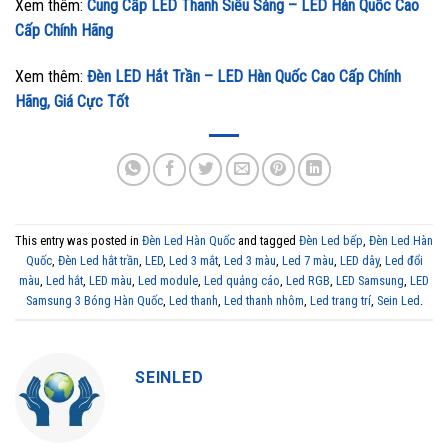
Xem thêm:
Cung Cấp LED Thanh Siêu Sáng – LED Hàn Quốc Cao
Cấp Chính Hãng
Xem thêm:
Đèn LED Hắt Trần – LED Hàn Quốc Cao Cấp Chính
Hãng, Giá Cực Tốt
This entry was posted in
Đèn Led Hàn Quốc
and tagged
Đèn Led bếp
,
Đèn Led Hàn
Quốc
,
Đèn Led hắt trần
,
LED
,
Led 3 mắt
,
Led 3 màu
,
Led 7 màu
,
LED dây
,
Led đổi
màu
,
Led hắt
,
LED màu
,
Led module
,
Led quảng cáo
,
Led RGB
,
LED Samsung
,
LED
Samsung 3 Bóng Hàn Quốc
,
Led thanh
,
Led thanh nhôm
,
Led trang trí
,
Sein Led
.
SEINLED