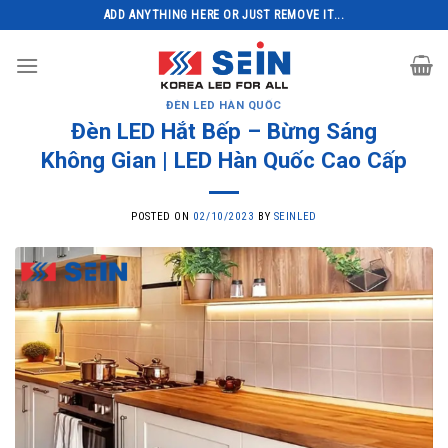
Skip
ADD ANYTHING HERE OR JUST REMOVE IT...
to
content
ĐÈN LED HÀN QUỐC
Đèn LED Hắt Bếp – Bừng Sáng
Không Gian | LED Hàn Quốc Cao Cấp
POSTED ON
02/10/2023
BY
SEINLED