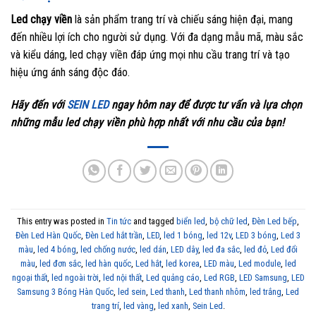
Led chạy viền
là sản phẩm trang trí và chiếu sáng hiện đại, mang
đến nhiều lợi ích cho người sử dụng. Với đa dạng mẫu mã, màu sắc
và kiểu dáng, led chạy viền đáp ứng mọi nhu cầu trang trí và tạo
hiệu ứng ánh sáng độc đáo.
Hãy đến với
SEIN LED
ngay hôm nay để được tư vấn và lựa chọn
những mẫu led chạy viền phù hợp nhất với nhu cầu của bạn!
This entry was posted in
Tin tức
and tagged
biển led
,
bộ chữ led
,
Đèn Led bếp
,
Đèn Led Hàn Quốc
,
Đèn Led hắt trần
,
LED
,
led 1 bóng
,
led 12v
,
LED 3 bóng
,
Led 3
màu
,
led 4 bóng
,
led chống nước
,
led dán
,
LED dây
,
led đa sắc
,
led đỏ
,
Led đổi
màu
,
led đơn sắc
,
led hàn quốc
,
Led hắt
,
led korea
,
LED màu
,
Led module
,
led
ngoại thất
,
led ngoài trời
,
led nội thất
,
Led quảng cáo
,
Led RGB
,
LED Samsung
,
LED
Samsung 3 Bóng Hàn Quốc
,
led sein
,
Led thanh
,
Led thanh nhôm
,
led trắng
,
Led
trang trí
,
led vàng
,
led xanh
,
Sein Led
.