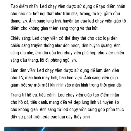
Tạo điểm nhấn: Led chạy viền được sử dụng để tạo điểm nhấn
cho các chi tiết nội thất như trần nhà, tường, tủ kệ, gầm cầu
thang, v.v. Ánh sáng lung linh, huyền ảo của led chạy viền giúp tô
điểm cho không gian thêm sang trọng và thu hút.
Chiếu sáng: Led chạy viền có thể thay thế cho các loại đèn
chiếu sáng truyền thống như đèn neon, đèn huỳnh quang. Ánh
sáng dịu nhẹ, êm dịu của led chạy viền phù hợp cho việc chiếu
sáng cầu thang, lối đi, phòng ngủ, v.v.
Làm đèn viền: Led chạy viền được sử dụng để làm đèn viền
cho TV, màn hình máy tính, bàn làm việc. Ánh sáng viền giúp
giảm bớt sự mỏi mắt khi nhìn vào màn hình trong thời gian dài.
Trang trí hồ cá, tiểu cảnh: Led chạy viền giúp tạo điểm nhấn
cho hồ cá, tiểu cảnh, mang đến vẻ đẹp lung linh và huyền ảo
cho không gian. Ánh sáng từ led chạy viền cũng góp phần thúc
đẩy sự phát triển của các loại cây thủy sinh.