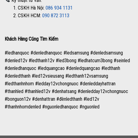
Kỹ thuật tư vấn:
1. CSKH Hà Nội:
086 934 1131
2. CSKH HCM:
090 872 3113
Khách Hàng Cũng Tìm Kiếm
#ledhanquoc #denledhanquoc #ledsamsung #denledsamsung
#denled12v #ledthanh12v #led3bong #ledhatcum3bong #seinled
#denledhanquoc #ledquangcao #denledquangcao #ledthanh
#denledthanh #led12vsieusang #ledthanh12vsamsung
#ledthanhnhom #ledday12vchongnuoc #denleddayhattran
#thanhled #thanhled12v #denhatsang #denledday12vchongnuoc
#bonguon12v #denhattran #đènledthanh #led12v
#thanhnhomdenled #nguonledhanquoc #nguonled