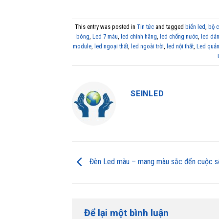
This entry was posted in
Tin tức
and tagged
biển led
,
bộ c
bóng
,
Led 7 màu
,
led chính hãng
,
led chống nước
,
led dá
module
,
led ngoại thất
,
led ngoài trời
,
led nội thất
,
Led quả
SEINLED
Đèn Led màu – mang màu sắc đến cuộc s
Để lại một bình luận