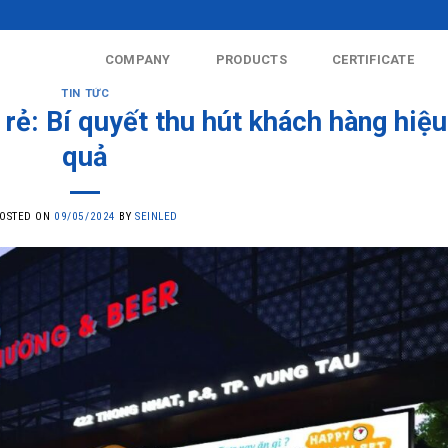
COMPANY
PRODUCTS
CERTIFICATE
TIN TỨC
rẻ: Bí quyết thu hút khách hàng hiệu
quả
OSTED ON
09/05/2024
BY
SEINLED