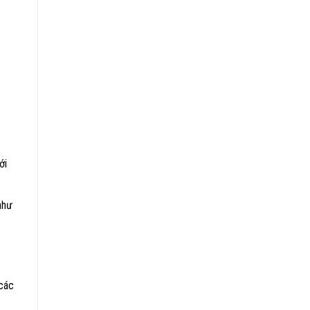
ới
như
 các