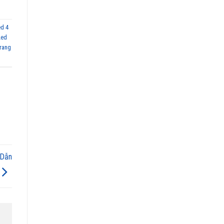
ed 4
Led
trang
 Dẫn