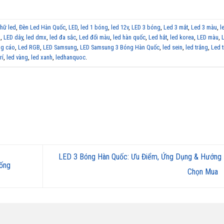
hữ led
,
Đèn Led Hàn Quốc
,
LED
,
led 1 bóng
,
led 12v
,
LED 3 bóng
,
Led 3 mắt
,
Led 3 màu
,
l
n
,
LED dây
,
led dmx
,
led đa sắc
,
Led đổi màu
,
led hàn quốc
,
Led hắt
,
led korea
,
LED màu
,
ng cáo
,
Led RGB
,
LED Samsung
,
LED Samsung 3 Bóng Hàn Quốc
,
led sein
,
led trắng
,
Led 
trí
,
led vàng
,
led xanh
,
ledhanquoc
.
LED 3 Bóng Hàn Quốc: Ưu Điểm, Ứng Dụng & Hướng
ống
Chọn Mua