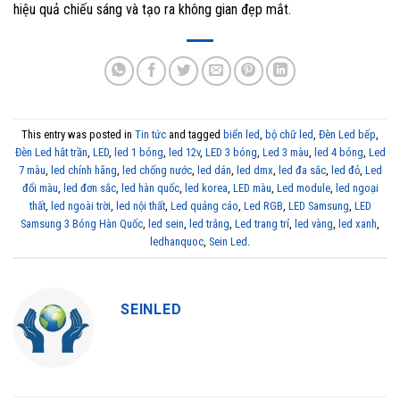
hiệu quả chiếu sáng và tạo ra không gian đẹp mắt.
This entry was posted in
Tin tức
and tagged
biển led
,
bộ chữ led
,
Đèn Led bếp
,
Đèn Led hắt trần
,
LED
,
led 1 bóng
,
led 12v
,
LED 3 bóng
,
Led 3 màu
,
led 4 bóng
,
Led
7 màu
,
led chính hãng
,
led chống nước
,
led dán
,
led dmx
,
led đa sắc
,
led đỏ
,
Led
đổi màu
,
led đơn sắc
,
led hàn quốc
,
led korea
,
LED màu
,
Led module
,
led ngoại
thất
,
led ngoài trời
,
led nội thất
,
Led quảng cáo
,
Led RGB
,
LED Samsung
,
LED
Samsung 3 Bóng Hàn Quốc
,
led sein
,
led trắng
,
Led trang trí
,
led vàng
,
led xanh
,
ledhanquoc
,
Sein Led
.
SEINLED