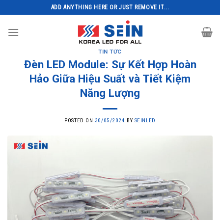
Skip
ADD ANYTHING HERE OR JUST REMOVE IT...
to
content
TIN TỨC
Đèn LED Module: Sự Kết Hợp Hoàn
Hảo Giữa Hiệu Suất và Tiết Kiệm
Năng Lượng
POSTED ON
30/05/2024
BY
SEINLED