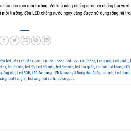
àn hảo cho mọi môi trường. Với khả năng chống nước và chống bụi vượt t
 với môi trường, đèn LED chống nước ngày càng được sử dụng rộng rãi tr
chữ led
,
Đèn Led Hàn Quốc
,
LED
,
led 1 bóng
,
led 12v
,
LED 3 bóng
,
Led 3 mắt
,
Led 3 màu
,
 dmx
,
led đa sắc
,
led đỏ
,
Led đổi màu
,
led đơn sắc
,
led hàn quốc
,
Led hắt
,
led korea
,
LED
 quảng cáo
,
Led RGB
,
LED Samsung
,
LED Samsung 3 Bóng Hàn Quốc
,
led sein
,
Led thanh
trắng
,
Led trang trí
,
led vàng
,
led xanh
,
ledhanquoc
.