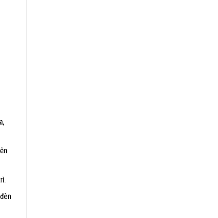
a,
bên
ì.
 đèn