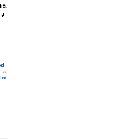
rội,
ong
led
 màu
,
,
Led