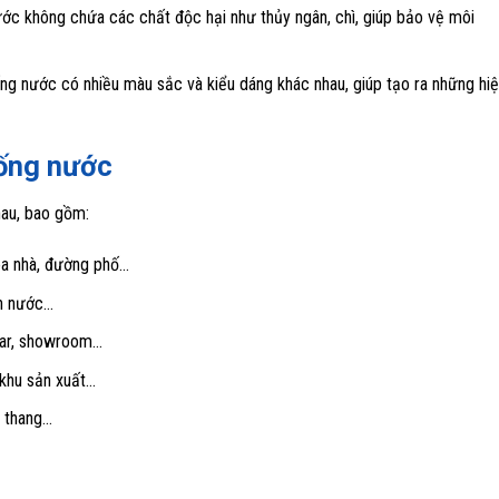
ớc không chứa các chất độc hại như thủy ngân, chì, giúp bảo vệ môi
ng nước có nhiều màu sắc và kiểu dáng khác nhau, giúp tạo ra những hi
ống nước
au, bao gồm:
tòa nhà, đường phố…
un nước…
 bar, showroom…
 khu sản xuất…
u thang…