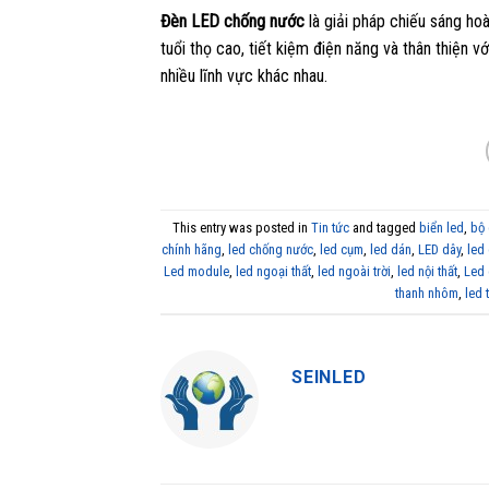
Đèn LED chống nước
là giải pháp chiếu sáng ho
tuổi thọ cao, tiết kiệm điện năng và thân thiện
nhiều lĩnh vực khác nhau.
This entry was posted in
Tin tức
and tagged
biển led
,
bộ 
chính hãng
,
led chống nước
,
led cụm
,
led dán
,
LED dây
,
led
Led module
,
led ngoại thất
,
led ngoài trời
,
led nội thất
,
Led
thanh nhôm
,
led 
SEINLED