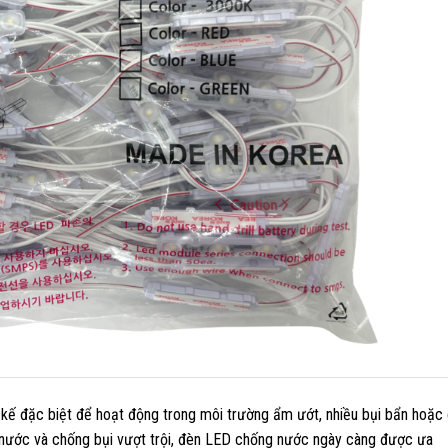
t kế đặc biệt để hoạt động trong môi trường ẩm ướt, nhiều bụi bẩn hoặc
 nước và chống bụi vượt trội, đèn LED chống nước ngày càng được ưa