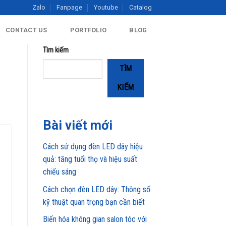
Zalo
Fanpage
Youtube
Catalog
CONTACT US
PORTFOLIO
BLOG
Tìm kiếm
TÌM
KIẾM
Bài viết mới
Cách sử dụng đèn LED dây hiệu
quả: tăng tuổi thọ và hiệu suất
chiếu sáng
Cách chọn đèn LED dây: Thông số
kỹ thuật quan trọng bạn cần biết
Biến hóa không gian salon tóc với