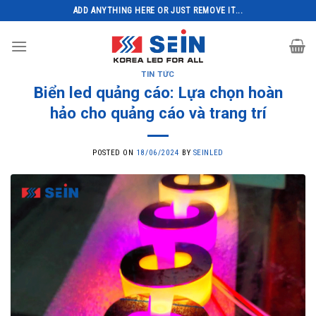
Skip
ADD ANYTHING HERE OR JUST REMOVE IT...
to
content
TIN TỨC
Biển led quảng cáo: Lựa chọn hoàn
hảo cho quảng cáo và trang trí
POSTED ON
18/06/2024
BY
SEINLED