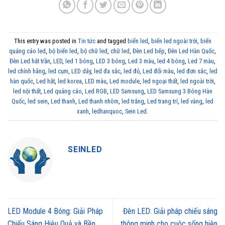
This entry was posted in
Tin tức
and tagged
biển led
,
biển led ngoài trời
,
biển
quảng cáo led
,
bộ biển led
,
bộ chữ led
,
chữ led
,
Đèn Led bếp
,
Đèn Led Hàn Quốc
,
Đèn Led hắt trần
,
LED
,
led 1 bóng
,
LED 3 bóng
,
Led 3 màu
,
led 4 bóng
,
Led 7 màu
,
led chính hãng
,
led cụm
,
LED dây
,
led đa sắc
,
led đỏ
,
Led đổi màu
,
led đơn sắc
,
led
hàn quốc
,
Led hắt
,
led korea
,
LED màu
,
Led module
,
led ngoại thất
,
led ngoài trời
,
led nội thất
,
Led quảng cáo
,
Led RGB
,
LED Samsung
,
LED Samsung 3 Bóng Hàn
Quốc
,
led sein
,
Led thanh
,
Led thanh nhôm
,
led trắng
,
Led trang trí
,
led vàng
,
led
xanh
,
ledhanquoc
,
Sein Led
.
SEINLED
LED Module 4 Bóng: Giải Pháp
Đèn LED: Giải pháp chiếu sáng
Chiếu Sáng Hiệu Quả và Bền
thông minh cho cuộc sống hiện