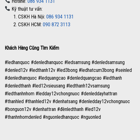
Hotline:
086 934 1131
Kỹ thuật tư vấn:
1. CSKH Hà Nội:
086 934 1131
2. CSKH HCM:
090 872 3113
Khách Hàng Cũng Tìm Kiếm
#ledhanquoc #denledhanquoc #ledsamsung #denledsamsung
#denled12v #ledthanh12v #led3bong #ledhatcum3bong #seinled
#denledhanquoc #ledquangcao #denledquangcao #ledthanh
#denledthanh #led12vsieusang #ledthanh12vsamsung
#ledthanhnhom #ledday12vchongnuoc #denleddayhattran
#thanhled #thanhled12v #denhatsang #denledday12vchongnuoc
#bonguon12v #denhattran #đènledthanh #led12v
#thanhnhomdenled #nguonledhanquoc #nguonled