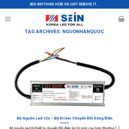
Skip
ADD ANYTHING HERE OR JUST REMOVE IT...
to
content
TAG ARCHIVES:
NGUONHANQUOC
Bộ Nguồn Led 12v – Bộ Driver Chuyển Đổi Dòng Điện
Bộ nguồn led là thiết bị chuyển đổi điện áp từ mức cao hơn (thường [...]