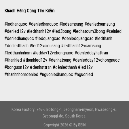
Khách Hàng Cũng Tìm Kiếm
#ledhanquoc #denledhanquoc #ledsamsung #denledsamsung
#denled12v #ledthanh12v #led3bong #ledhatcum3bong #seinled
#denledhanquoc #ledquangcao #denledquangcao #ledthanh
#denledthanh #led12vsieusang #ledthanh12vsamsung
#ledthanhnhom #ledday12vchongnuoc #denleddayhattran
#thanhled #thanhled12v #denhatsang #denledday12vchongnuoc
#bonguon12v #denhattran #đènledthanh #led12v
#thanhnhomdenled #nguonledhanquoc #nguonled
Korea Factory: 746-6 Botong-ri, Jeongnam-myeon, Hwaseong-si,
Gyeonggi-do, South Korea.
Copyright 2026 ©
By SEIN