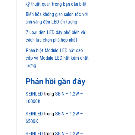
kỹ thuật quan trọng bạn cần biết
Biến hóa không gian salon tóc với
ánh sáng đèn LED ấn tượng
7 Loại đèn LED dây phổ biến và
cách lựa chọn phù hợp nhất
Phân biệt Module LED hắt cao
cấp và Module LED hắt kém chất
lượng
Phản hồi gần đây
SEINLED
trong
SEIN – 1.2W –
10000K
SEINLED
trong
SEIN – 1.2W –
6500K
SEINLED
trong
SEIN – 1.2W –