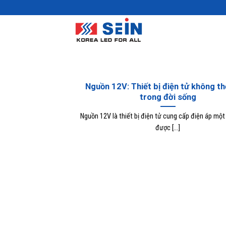
Skip
to
content
Nguồn 12V: Thiết bị điện tử không th
trong đời sống
Nguồn 12V là thiết bị điện tử cung cấp điện áp một
được [...]