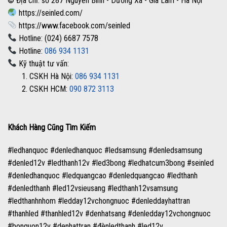
© Địa chỉ: số 287 Nguyễn Bình - Dương Xá - Gia Lâm - Hà Nội
https://seinled.com/
https://www.facebook.com/seinled
Hotline: (024) 6687 7578
Hotline:
086 934 1131
Kỹ thuật tư vấn:
1. CSKH Hà Nội:
086 934 1131
2. CSKH HCM:
090 872 3113
Khách Hàng Cũng Tìm Kiếm
#ledhanquoc #denledhanquoc #ledsamsung #denledsamsung
#denled12v #ledthanh12v #led3bong #ledhatcum3bong #seinled
#denledhanquoc #ledquangcao #denledquangcao #ledthanh
#denledthanh #led12vsieusang #ledthanh12vsamsung
#ledthanhnhom #ledday12vchongnuoc #denleddayhattran
#thanhled #thanhled12v #denhatsang #denledday12vchongnuoc
#bonguon12v #denhattran #đènledthanh #led12v