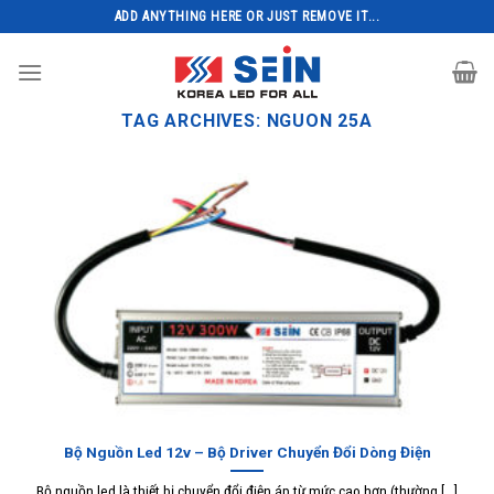
Skip
ADD ANYTHING HERE OR JUST REMOVE IT...
to
content
TAG ARCHIVES:
NGUON 25A
Bộ Nguồn Led 12v – Bộ Driver Chuyển Đổi Dòng Điện
Bộ nguồn led là thiết bị chuyển đổi điện áp từ mức cao hơn (thường [...]