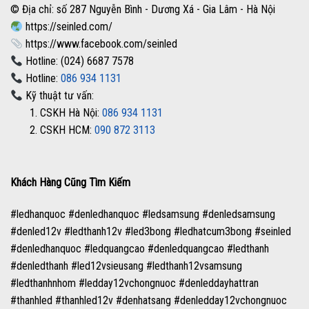
© Địa chỉ: số 287 Nguyễn Bình - Dương Xá - Gia Lâm - Hà Nội
https://seinled.com/
https://www.facebook.com/seinled
Hotline: (024) 6687 7578
Hotline:
086 934 1131
Kỹ thuật tư vấn:
1. CSKH Hà Nội:
086 934 1131
2. CSKH HCM:
090 872 3113
Khách Hàng Cũng Tìm Kiếm
#ledhanquoc #denledhanquoc #ledsamsung #denledsamsung
#denled12v #ledthanh12v #led3bong #ledhatcum3bong #seinled
#denledhanquoc #ledquangcao #denledquangcao #ledthanh
#denledthanh #led12vsieusang #ledthanh12vsamsung
#ledthanhnhom #ledday12vchongnuoc #denleddayhattran
#thanhled #thanhled12v #denhatsang #denledday12vchongnuoc