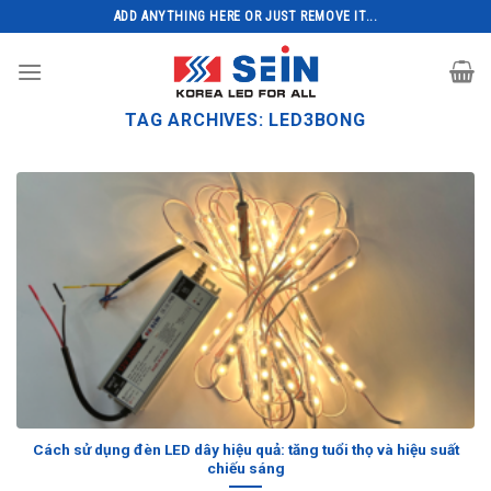
Skip
ADD ANYTHING HERE OR JUST REMOVE IT...
to
content
TAG ARCHIVES:
LED3BONG
Cách sử dụng đèn LED dây hiệu quả: tăng tuổi thọ và hiệu suất
chiếu sáng