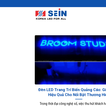
Skip
to
content
Đèn LED Trang Trí Biển Quảng Cáo: Gi
Hiệu Quả Cho Nổi Bật Thương Hi
Trong thời đại công nghệ số, việc thu hút khách 