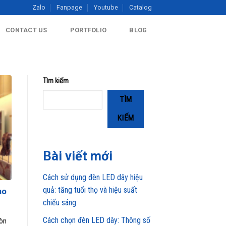
Zalo
Fanpage
Youtube
Catalog
CONTACT US
PORTFOLIO
BLOG
Tìm kiếm
TÌM
KIẾM
Bài viết mới
Cách sử dụng đèn LED dây hiệu
quả: tăng tuổi thọ và hiệu suất
ho
chiếu sáng
Cách chọn đèn LED dây: Thông số
còn