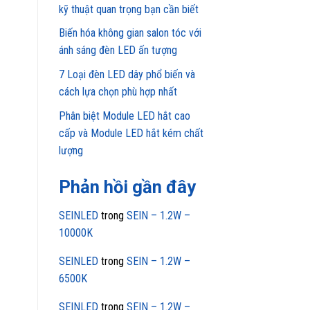
kỹ thuật quan trọng bạn cần biết
Biến hóa không gian salon tóc với
ánh sáng đèn LED ấn tượng
7 Loại đèn LED dây phổ biến và
cách lựa chọn phù hợp nhất
Phân biệt Module LED hắt cao
cấp và Module LED hắt kém chất
lượng
Phản hồi gần đây
SEINLED
trong
SEIN – 1.2W –
10000K
SEINLED
trong
SEIN – 1.2W –
6500K
SEINLED
trong
SEIN – 1.2W –