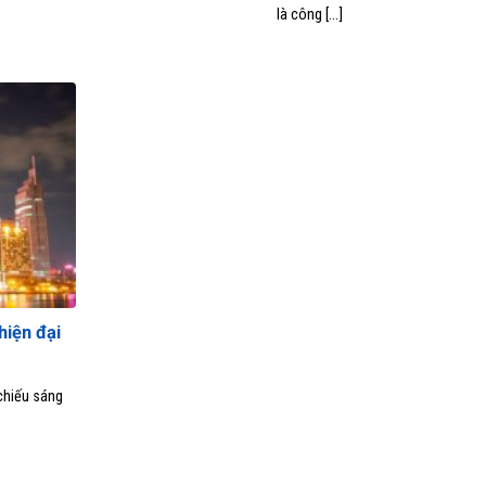
là công [...]
hiện đại
chiếu sáng