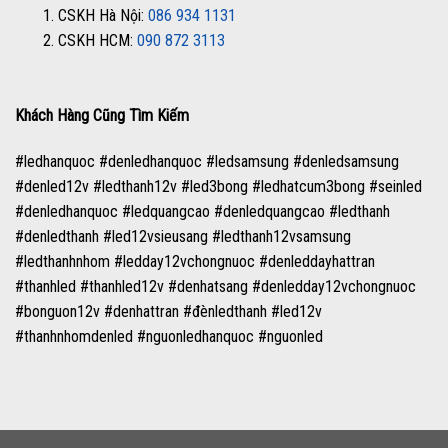
1. CSKH Hà Nội:
086 934 1131
2. CSKH HCM:
090 872 3113
Khách Hàng Cũng Tìm Kiếm
#ledhanquoc #denledhanquoc #ledsamsung #denledsamsung
#denled12v #ledthanh12v #led3bong #ledhatcum3bong #seinled
#denledhanquoc #ledquangcao #denledquangcao #ledthanh
#denledthanh #led12vsieusang #ledthanh12vsamsung
#ledthanhnhom #ledday12vchongnuoc #denleddayhattran
#thanhled #thanhled12v #denhatsang #denledday12vchongnuoc
#bonguon12v #denhattran #đènledthanh #led12v
#thanhnhomdenled #nguonledhanquoc #nguonled