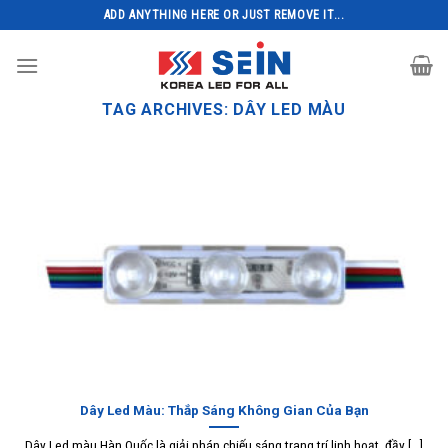
Skip
ADD ANYTHING HERE OR JUST REMOVE IT...
to
content
TAG ARCHIVES:
DÂY LED MÀU
Dây Led Màu: Thắp Sáng Không Gian Của Bạn
Dây Led màu Hàn Quốc là giải pháp chiếu sáng trang trí linh hoạt, đầy [...]