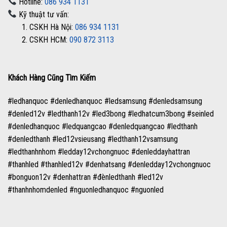
Hotline:
086 934 1131
Kỹ thuật tư vấn:
1. CSKH Hà Nội:
086 934 1131
2. CSKH HCM:
090 872 3113
Khách Hàng Cũng Tìm Kiếm
#ledhanquoc #denledhanquoc #ledsamsung #denledsamsung
#denled12v #ledthanh12v #led3bong #ledhatcum3bong #seinled
#denledhanquoc #ledquangcao #denledquangcao #ledthanh
#denledthanh #led12vsieusang #ledthanh12vsamsung
#ledthanhnhom #ledday12vchongnuoc #denleddayhattran
#thanhled #thanhled12v #denhatsang #denledday12vchongnuoc
#bonguon12v #denhattran #đènledthanh #led12v
#thanhnhomdenled #nguonledhanquoc #nguonled