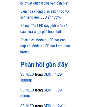
kỹ thuật quan trọng bạn cần biết
Biến hóa không gian salon tóc với
ánh sáng đèn LED ấn tượng
7 Loại đèn LED dây phổ biến và
cách lựa chọn phù hợp nhất
Phân biệt Module LED hắt cao
cấp và Module LED hắt kém chất
lượng
Phản hồi gần đây
SEINLED
trong
SEIN – 1.2W –
10000K
SEINLED
trong
SEIN – 1.2W –
6500K
SEINLED
trong
SEIN – 1.2W –