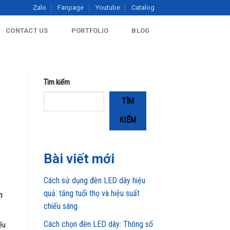
Zalo
Fanpage
Youtube
Catalog
CONTACT US
PORTFOLIO
BLOG
Tìm kiếm
TÌM
KIẾM
Bài viết mới
Cách sử dụng đèn LED dây hiệu
quả: tăng tuổi thọ và hiệu suất
n
chiếu sáng
Cách chọn đèn LED dây: Thông số
ếu