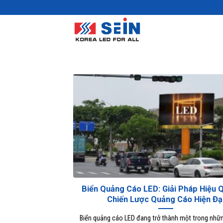
Skip
to
content
Biển Quảng Cáo LED: Giải Pháp Hiệu 
Chiến Lược Quảng Cáo Hiện Đạ
Biển quảng cáo LED đang trở thành một trong nhữ