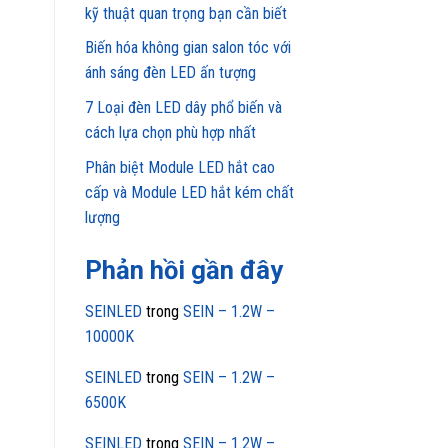
kỹ thuật quan trọng bạn cần biết
Biến hóa không gian salon tóc với
ánh sáng đèn LED ấn tượng
7 Loại đèn LED dây phổ biến và
cách lựa chọn phù hợp nhất
Phân biệt Module LED hắt cao
cấp và Module LED hắt kém chất
lượng
Phản hồi gần đây
SEINLED
trong
SEIN – 1.2W –
10000K
SEINLED
trong
SEIN – 1.2W –
6500K
SEINLED
trong
SEIN – 1.2W –