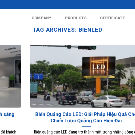
COMPANY
PRODUCTS
CERTIFICATE
TAG ARCHIVES:
BIENLED
nh sáng
Biển Quảng Cáo LED: Giải Pháp Hiệu Quả Ch
Chiến Lược Quảng Cáo Hiện Đại
i để khách
Biển quảng cáo LED đang trở thành một trong những công 