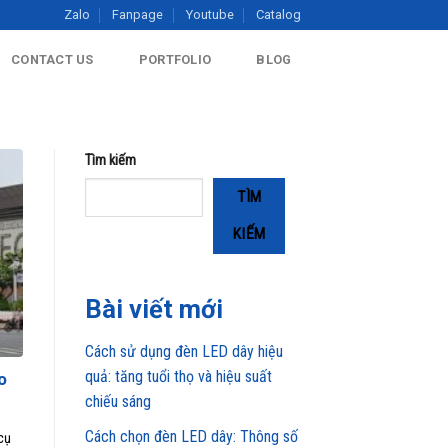
Zalo
Fanpage
Youtube
Catalog
CONTACT US
PORTFOLIO
BLOG
Tìm kiếm
TÌM
KIẾM
Bài viết mới
Cách sử dụng đèn LED dây hiệu
quả: tăng tuổi thọ và hiệu suất
o
chiếu sáng
Cách chọn đèn LED dây: Thông số
cụ